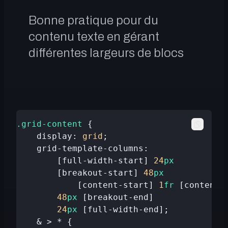
Projets
Bonne pratique pour du
contenu texte en gérant
différentes largeurs de blocs
Fragments
.grid-content
 {
    display: 
grid
;
Affilés
    grid-template-columns:
        [full-width-start] 
24
px
		[breakout-start] 
48
px
La Piscine
Blank Theme
© Poumon.io
2026
			[content-start] 
1
fr
 [content-
		48
px
 [breakout-end]
        24
px
 [full-width-end];
    & > * {