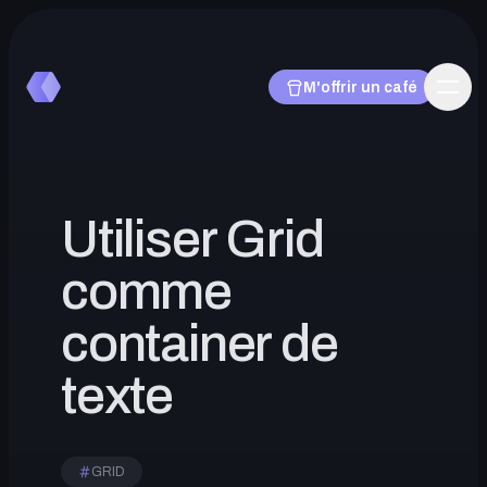
M'offrir un café
M'offrir un café
Utiliser Grid
Articles
comme
container de
Plugins
texte
GRID