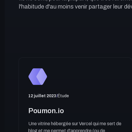
l'habitude d'au moins venir partager leur dév
Affilés
La Piscine
Blank Theme
12 juillet 2023
/
Étude
Poumon.io
Une vitrine hébergée sur Vercel qui me sert de
blog et me permet d'apprendre (ou de