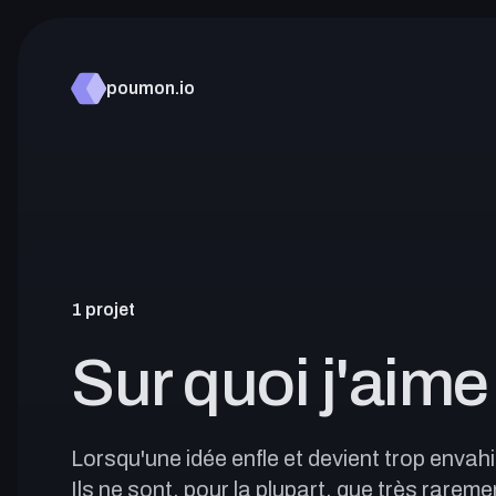
poumon.io
poumon.io
Articles
1 projet
-
Sur quoi j'aim
Projets
Lorsqu'une idée enfle et devient trop envahis
Ils ne sont, pour la plupart, que très rarem